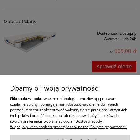
Materac Polaris
Dostępność:
Dostępny
Wysyłka:
--- do 24h
569,00 zł
od
sprawdź ofertę
Dbamy o Twoją prywatność
Informacje
Pliki cookies i pokrewne im technologie umożliwiają poprawne
działanie strony i pomagają nam dostosować ofertę do Twoich
Moje konto
potrzeb. Możesz zaakceptować wykorzystanie przez nas wszystkich
tych plików i przejść do sklepu lub dostosować użycie plików do
O materacach
swoich preferencji, wybierając opcję "Dostosuj zgody".
Więcej o plikach cookies przeczytasz w naszej Polityce prywatności.
Promocje