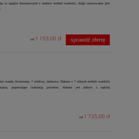
y ze sprężyn kieszeniowych o siedmiu strefach twardości, dzięki zastosowaniu płyt
c
1 153,00 zł
sprawdź ofertę
od
o twardy, dwustronny, 7 strefowy, lateksowy. Materac o 7 różnych strefach twardości
cięcia, poprawiające cyrkulację powietrza. Materac jest jednym z częściej
1 725,00 zł
od