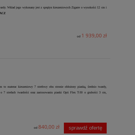
wardy. Wkład jego wykonany jest z sprężyn kieszeniowych Zigarre o wysokości 12 cm i
ACZ
1 939,00 zł
od
to materac kieszeniowy 7 strefowy obu stronie obłożony pianką, średnio twardy,
o 7 strefach twardości oraz zastosowaniu pianki Opti Flex T-30 o grubości 3 cm,
840,00 zł
sprawdź ofertę
od