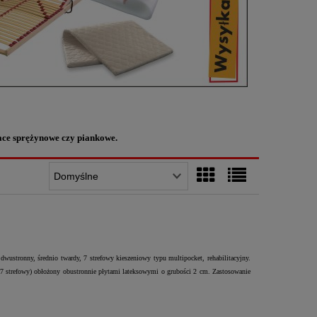
race sprężynowe czy piankowe.
stronny, średnio twardy, 7 strefowy kieszeniowy typu multipocket, rehabilitacyjny.
 7 strefowy) obłożony obustronnie płytami lateksowymi o grubości 2 cm. Zastosowanie