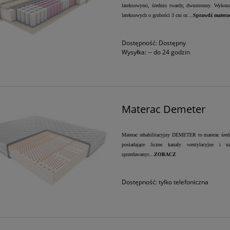
lateksowymi, średnio twardy, dwustronny. Wykonan
lateksowych o grubości 3 cm or....
Sprawdź matera
Dostępność:
Dostępny
Wysyłka:
-- do 24 godzin
Materac Demeter
Materac rehabilitacyjny DEMETER to materac średni
posiadające liczne kanały wentylacyjne i na
sprzedawanyc...
ZOBACZ
Dostępność:
tylko telefoniczna