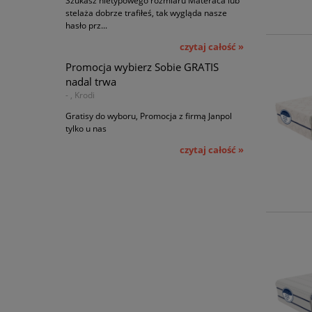
Szukasz nietypowego rozmiaru Materaca lub
stelaża dobrze trafiłeś, tak wygląda nasze
hasło prz...
czytaj całość »
Promocja wybierz Sobie GRATIS
nadal trwa
- , Krodi
Gratisy do wyboru, Promocja z firmą Janpol
tylko u nas
czytaj całość »