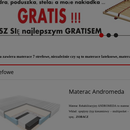
a zawiera materace 7 strefowe, niezależnie czy są to materace lateksowe, mate
refowe
Materac Andromeda
Materac Rehabilitacyjny ANDROMEDA to materac dwu
Wkład: sprężyny (typ kieszeniowy – multipocket –
sprę...
ZOBACZ