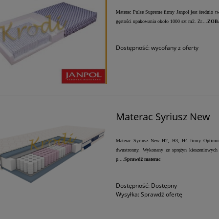
Materac Pulse Supreme firmy Janpol jest średnio t
gęstości upakowania około 1000 szt m2. Zr....
ZOB
Dostępność:
wycofany z oferty
Materac Syriusz New
Materac Syriusz New H2, H3, H4 firmy Optimum 
dwustronny. Wykonany ze sprężyn kieszeniowych 
p....
Sprawdź materac
Dostępność:
Dostępny
Wysyłka:
Sprawdź ofertę