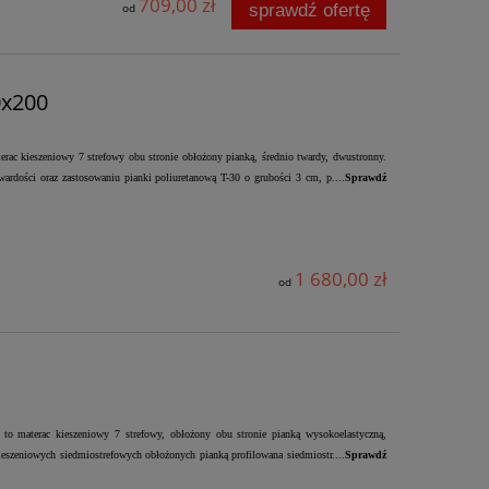
709,00 zł
sprawdź ofertę
od
0x200
ac kieszeniowy 7 strefowy obu stronie obłożony pianką, średnio twardy, dwustronny.
ardości oraz zastosowaniu pianki poliuretanową T-30 o grubości 3 cm, p....
Sprawdź
1 680,00 zł
od
to materac kieszeniowy 7 strefowy, obłożony obu stronie pianką wysokoelastyczną,
eszeniowych siedmiostrefowych obłożonych pianką profilowana siedmiostr....
Sprawdź