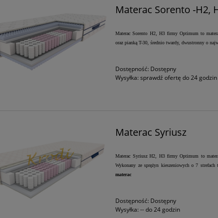
Materac Sorento -H2, 
Materac Sorento H2, H3 firmy Optimum to materac
oraz pianką T-30, średnio twardy, dwustronny o najw
Dostępność:
Dostępny
Wysyłka:
sprawdź ofertę do 24 godzin
Materac Syriusz
Materac Syriusz H2, H3 firmy Optimum to materac
Wykonany ze sprężyn kieszeniowych o 7 strefach 
materac
Dostępność:
Dostępny
Wysyłka:
-- do 24 godzin