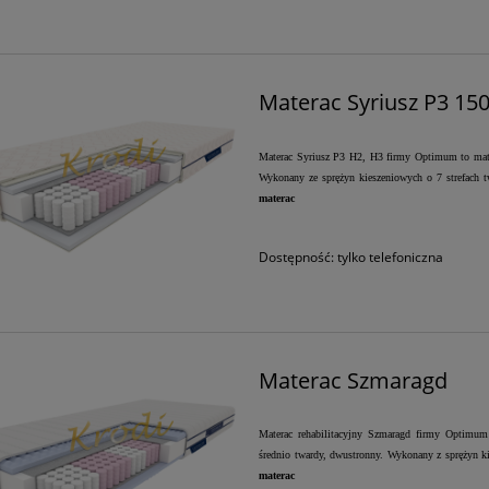
Materac Syriusz P3 15
Materac Syriusz P3 H2, H3 firmy Optimum to mater
Wykonany ze sprężyn kieszeniowych o 7 strefach tw
materac
Dostępność:
tylko telefoniczna
Materac Szmaragd
Materac rehabilitacyjny Szmaragd firmy Optimum 
średnio twardy, dwustronny. Wykonany z sprężyn ki
materac