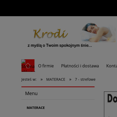
O firmie
Płatności i dostawa
Kont
»
»
Jesteś w:
MATERACE
7 - strefowe
Menu
MATERACE