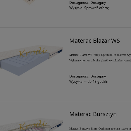
Dostępność:
Dostępny
Wysyłka:
Sprawdź ofertę
Materac Blazar WS
Materac Blazar WS firmy Optimum to materac wyko
Wykonany jest on z bloku pianki wysokoelastycznej
Dostępność:
Dostępny
Wysyłka:
-- do 48 godzin
Materac Bursztyn
Materac Bursztyn firmy Optimum to stara nazwa mat