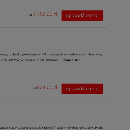
1 356,00 zł
sprawdź ofertę
od
nany z pianki wysokoelastycznej HR siedmiostrefowej, średnio twardy, dwustronny.
 siedmiostrefowej o wysokości 14 cm, ponacinane....
Sprawdź mnie
824,00 zł
sprawdź ofertę
od
eraca Bursztyn, jest to materac kieszeniowy 7 strefowy obłożony obu stronie płytami