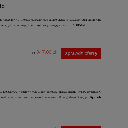
H3
 kieszeniowy 7 strefowy obłożony obu stronie pianka wysokoelastyczna profilowaną
yższej jakości w swojej klasie. Wykonany z sprężyn kieszen....
ZOBACZ
947,00 zł
sprawdź ofertę
od
 kieszeniowy 7 strefowy obu stronie obłożony pianką, średnio twardy, dwustronny.
twardości oraz zastosowaniu pianki komfortowa T-30 o grubości 3 cm, p....
Sprawdź