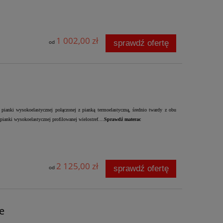
1 002,00 zł
sprawdź ofertę
od
ianki wysokoelastycznej połączonej z pianką termoelastyczną, średnio twardy z obu
ianki wysokoelastycznej profilowanej wielostref....
Sprawdź materac
2 125,00 zł
sprawdź ofertę
od
e